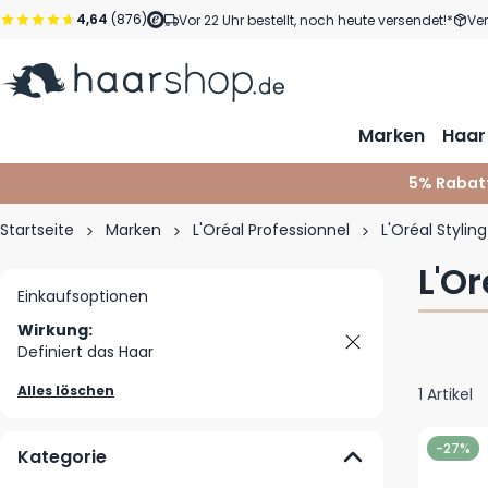
Zum Inhalt springen
4,64
(876)
Vor 22 Uhr bestellt, noch heute versendet!*
Ve
Marken
Haar
5% Rabat
Startseite
Marken
L'Oréal Professionnel
L'Oréal Styling
L'O
Einkaufsoptionen
Wirkung:
Definiert das Haar
Alles löschen
1
Artikel
-27%
Kategorie