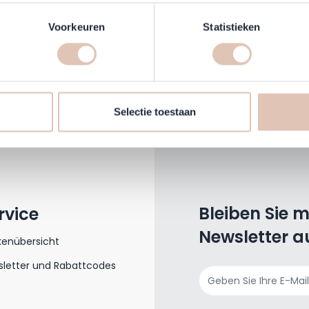
n door het actief te scannen op specifieke eigenschappen (fingerp
onlijke gegevens worden verwerkt en stel uw voorkeuren in he
Voorkeuren
Statistieken
jzigen of intrekken in de Cookieverklaring.
makkelijker en persoonlijker te maken, gebruiken wij cookies (
Per E-Mail ist ebenfalls möglich
s kunnen wij en derde partijen informatie over jou verzamelen e
kundenservice@haarshop.de
 website volgen. Met deze informatie passen wij en derde partije
Selectie toestaan
 aan op jouw interesses en profiel. Daarnaast kan je door deze 
Bleiben Sie 
rvice
Newsletter a
kenübersicht
letter und Rabattcodes
E-Mailadresse