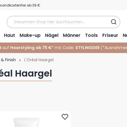
rsandkostenfrei ab 39 €
Haut
Make-up
Nägel
Männer
Tools
Friseur
N
t
auf
Haarstyling
ab 75 €
* mit Code:
STYLINGDE5
(*
Ausnahmen
 & Finish
L'Oréal Haargel
réal Haargel