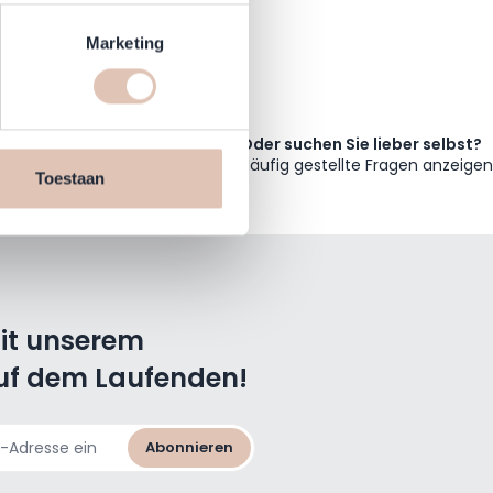
rinting)
t
detailgedeelte
in. U kunt uw
Marketing
en daarmee vergelijkbare
Oder suchen Sie lieber selbst?
n jouw internetgedrag binnen,
Häufig gestellte Fragen anzeigen
n de website, onze
Toestaan
cookies informatie delen via
mit unserem
uf dem Laufenden!
Abonnieren