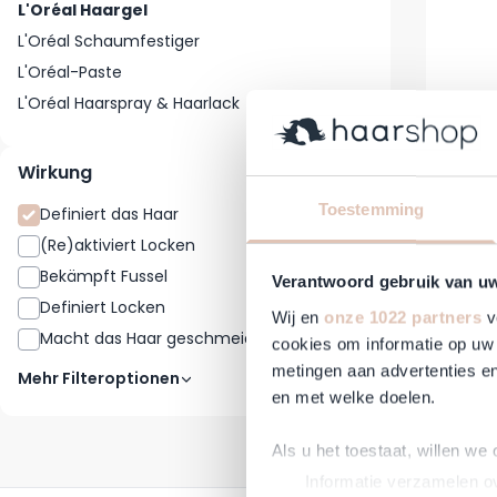
L'Oréal Haargel
L'Oréal Schaumfestiger
L'Oréal-Paste
L'Oréal Haarspray & Haarlack
Wirkung
Toestemming
Definiert das Haar
1
L'Oréa
(Re)aktiviert Locken
1
Max 6
Bekämpft Fussel
2
Verantwoord gebruik van u
Definiert Locken
2
Wij en
onze 1022 partners
v
Reguläre
S
21,75 €
1
Macht das Haar geschmeidig
1
Nicht li
cookies om informatie op uw 
metingen aan advertenties en
Mehr Filteroptionen
en met welke doelen.
Als u het toestaat, willen we
Informatie verzamelen ov