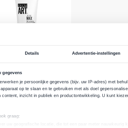
Details
Advertentie-instellingen
l Professionnel - Tecni.ART - Fix
 - Shaping Gel für Extra Hold -
200 ml
w gegevens
erwerken je persoonlijke gegevens (bijv. uw IP-adres) met behul
r Preis
onderpreis
5,95 €
eferbar
apparaat op te slaan en te gebruiken met als doel gepersonalise
 content, inzicht in publiek en productontwikkeling. U kunt kiez
 ook graag:
er uw geografische locatie, die tot een paar meter nauwkeurig k