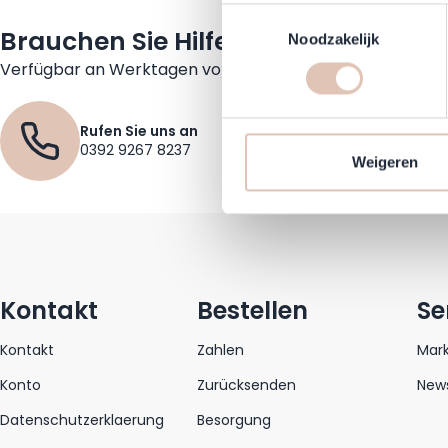
Uw apparaat identificere
Toestemmingsselectie
Brauchen Sie Hilfe?
Lees meer over hoe uw perso
Noodzakelijk
toestemming op elk moment wi
Verfügbar an Werktagen von 09:30 bis 17:30
Om Haarshop.nl voor jou nog 
Rufen Sie uns an
technieken). Met deze cookie
0392 9267 8237
en mogelijk ook buiten, onze
Weigeren
communicatie en advertenties
social media.
Kontakt
Bestellen
Se
Kontakt
Zahlen
Mar
Konto
Zurücksenden
News
Datenschutzerklaerung
Besorgung