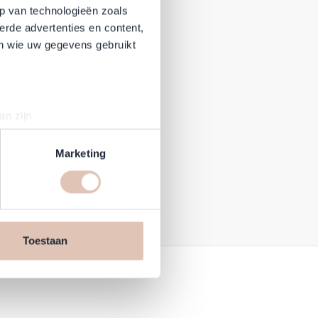
p van technologieën zoals
erde advertenties en content,
en wie uw gegevens gebruikt
an zijn
rinting)
t
detailgedeelte
in. U kunt uw
Marketing
en daarmee vergelijkbare
n jouw internetgedrag binnen,
n de website, onze
Toestaan
cookies informatie delen via