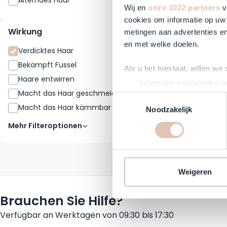
Alterndes Haar
2
Wij en
onze 1022 partners
v
cookies om informatie op uw 
Wirkung
metingen aan advertenties en
en met welke doelen.
Verdicktes Haar
3
Bekämpft Fussel
8
Als u het toestaat, willen we
Haare entwirren
1
Informatie verzamelen ov
Macht das Haar geschmeidig
8
Uw apparaat identificere
Toestemmingsselectie
Macht das Haar kämmbar
7
Lees meer over hoe uw perso
Noodzakelijk
toestemming op elk moment wi
Mehr Filteroptionen
Om Haarshop.nl voor jou nog 
technieken). Met deze cookie
en mogelijk ook buiten, onze
Weigeren
communicatie en advertenties
social media.
Brauchen Sie Hilfe?
Verfügbar an Werktagen von 09:30 bis 17:30