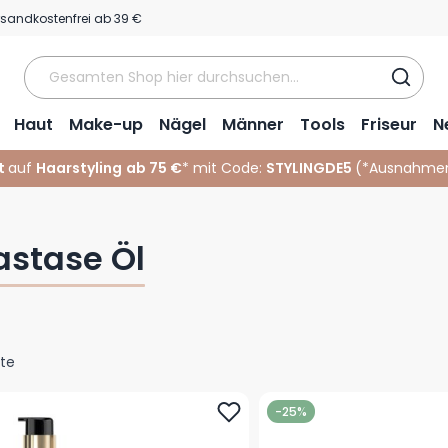
rsandkostenfrei ab 39 €
Haut
Make-up
Nägel
Männer
Tools
Friseur
N
t
auf
Haarstyling
ab 75 €
* mit Code:
STYLINGDE5
(*
Ausnahmen
astase Öl
te
-25%