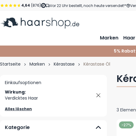
Zum Inhalt springen
4,64
(876)
Vor 22 Uhr bestellt, noch heute versendet!*
Ve
Marken
Haar
5% Rabat
Startseite
Marken
Kérastase
Kérastase Öl
Kér
Einkaufsoptionen
Wirkung:
Verdicktes Haar
Alles löschen
3
Elemen
-27%
Kategorie