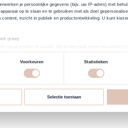
erwerken je persoonlijke gegevens (bijv. uw IP-adres) met behul
apparaat op te slaan en te gebruiken met als doel gepersonalise
 content, inzicht in publiek en productontwikkeling. U kunt kiez
 ook graag:
er uw geografische locatie, die tot een paar meter nauwkeurig k
n door het actief te scannen op specifieke eigenschappen (fingerp
onlijke gegevens worden verwerkt en stel uw voorkeuren in he
Voorkeuren
Statistieken
jzigen of intrekken in de Cookieverklaring.
makkelijker en persoonlijker te maken, gebruiken wij cookies (
s kunnen wij en derde partijen informatie over jou verzamelen e
 website volgen. Met deze informatie passen wij en derde partije
Selectie toestaan
 aan op jouw interesses en profiel. Daarnaast kan je door deze 