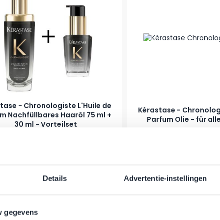
tase - Chronologiste L'Huile de
Kérastase - Chronologi
m Nachfüllbares Haaröl 75 ml +
Parfum Olie - für al
30 ml - Vorteilset
Regulärer Preis
Ab
90,11 €
38,52 €
28,95 €
er
Auf Lager
In den Warenkorb
Details
Advertentie-instellingen
w gegevens