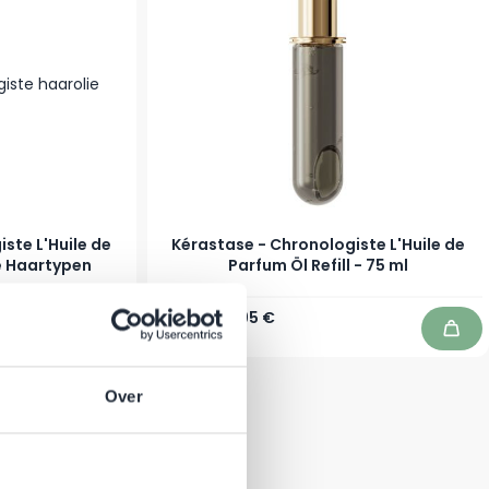
ste L'Huile de
Kérastase - Chronologiste L'Huile de
le Haartypen
Parfum Öl Refill - 75 ml
Regulärer Preis
Sonderpreis
67,00 €
50,95 €
Auf Lager
In den Warenkorb
In d
Over