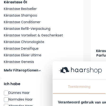
Kérastase Öl
Kérastase Bestseller
Kérastase Shampoo
Kérastase Conditioner
Kérastase Refill-Verpackung
Kérastase Vorteilset & Geschenkset
Kérastase Chronologiste
Kérastase Densifique
Kéras
Kérastase Elixier Ultime
Parfu
Kérastase Genesis
123,52 €
Mehr Filteroptionen
Auf Lag
Ich habe
Toestemming
Dünnes Haar
3
Normales Haar
3
Verantwoord gebruik van u