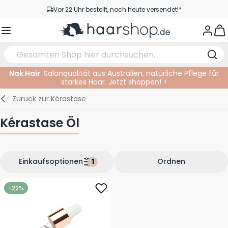
Zum Inhalt springen
Vor 22 Uhr bestellt, noch heute versendet!*
Versandkostenfrei ab 39 €
View
Kundenservice
Nak Hair
: Salonqualität aus Australien, natürliche Pflege für
starkes Haar. Jetzt shoppen! >
Haarpflege
Gesichtspflege
Augenbrauen
Nagelprodukte
Haarprodukte
Elektrisch
Im Salon
Zurück zur
Kérastase
Styling
Körperpflege
Augen
Nagel Zubehör
Rasierprodukte
Rasieren
Schneiden
Kérastase Öl
Haarfarbe
Bräunungsprodukte
Lippen
Bartpflege
Schneidzubehör
Haarfarbe
Augenpflege
Zubehör
Dauernwelle
Einkaufsoptionen
Ordnen
Gesicht
-22%