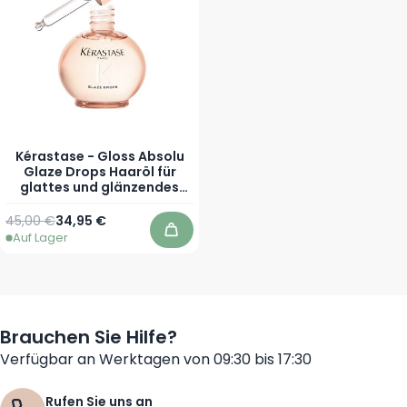
Kérastase - Gloss Absolu
Glaze Drops Haaröl für
glattes und glänzendes
Haar - 45 ml
Regulärer Preis
Sonderpreis
45,00 €
34,95 €
Auf Lager
In den Warenkorb
Brauchen Sie Hilfe?
Verfügbar an Werktagen von 09:30 bis 17:30
Rufen Sie uns an