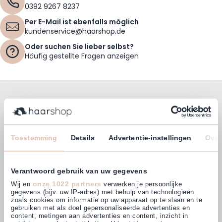
0392 9267 8237
Per E-Mail ist ebenfalls möglich
kundenservice@haarshop.de
Oder suchen Sie lieber selbst?
Häufig gestellte Fragen anzeigen
Bleiben Sie mit unserem Newsletter auf dem
Laufenden!
E-Mailadresse
Toestemming
Details
Advertentie-instellingen
Over
Abonnieren
Verantwoord gebruik van uw gegevens
onze 1022 partners
Wij en
verwerken je persoonlijke
gegevens (bijv. uw IP-adres) met behulp van technologieën
zoals cookies om informatie op uw apparaat op te slaan en te
gebruiken met als doel gepersonaliseerde advertenties en
Kunden bewerten uns mit
content, metingen aan advertenties en content, inzicht in