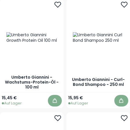
Umberto Giannini -
Umberto Giannini - Curl-
Wachstums-Protein-Öl -
Bond Shampoo - 250 ml
100 ml
15,45 €
15,95 €
Auf Lager
Auf Lager
In den Warenkorb
In 