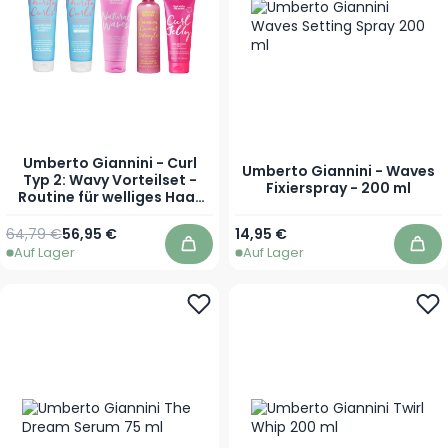
Umberto Giannini - Curl
Umberto Giannini - Waves
Typ 2: Wavy Vorteilset -
Fixierspray - 200 ml
Routine für welliges Haar
mit mehr Definition und
Sprungkraft
64,79 €
56,95 €
14,95 €
Auf Lager
Auf Lager
In den Warenkorb
In 