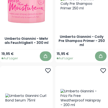
Umberto Giannini - Coily
Umberto Giannini - Mehr
Pre Shampoo Primer - 250
als Feuchtigkeit - 300 ml
ml
19,95 €
15,95 €
Auf Lager
Auf Lager
In den Warenkorb
In 