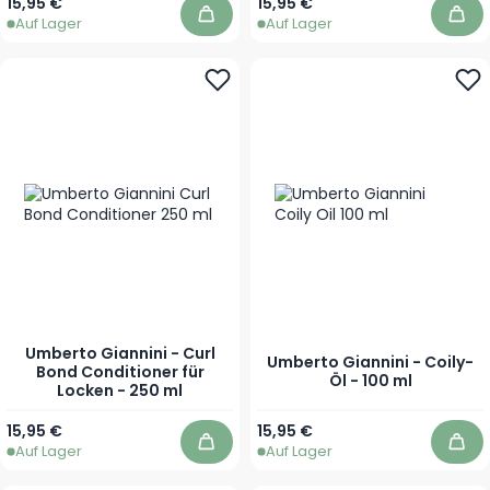
15,95 €
15,95 €
Auf Lager
Auf Lager
In den Warenkorb
In 
Umberto Giannini - Curl
Umberto Giannini - Coily-
Bond Conditioner für
Öl - 100 ml
Locken - 250 ml
15,95 €
15,95 €
Auf Lager
Auf Lager
In den Warenkorb
In 