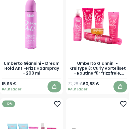
Umberto Giannini - Dream
Umberto Giannini -
Hold Anti-Frizz Haarspray
Krultype 3: Curly Vorteilset
- 200 ml
- Routine für frizzfreie,
definierte und elastische
Locken
15,95 €
72,28 €
60,88 €
Auf Lager
Auf Lager
In den Warenkorb
In 
-12%