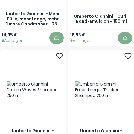
Umberto Giannini - Mehr
Umberto Giannini - Curl-
Fülle, mehr Länge, mehr
Bond-Emulsion - 150 ml
Dichte Conditioner - 250
ml
14,95 €
16,95 €
Auf Lager
Auf Lager
In den Warenkorb
In 
Umberto Giannini -
Umberto Giannini -