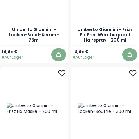
Umberto Giannini -
Umberto Giannini - Frizz
Locken-Bond-Serum -
Fix Free Weatherproof
75ml
Hairspray - 200 ml
18,95 €
13,95 €
Auf Lager
Auf Lager
In den Warenkorb
In 