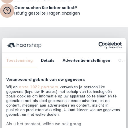
Oder suchen Sie lieber selbst?
Häufig gestellte Fragen anzeigen
Bleiben Sie mit unserem Newsletter auf dem
Laufenden!
E-Mailadresse
Toestemming
Details
Advertentie-instellingen
Over
Abonnieren
Verantwoord gebruik van uw gegevens
onze 1022 partners
Wij en
verwerken je persoonlijke
gegevens (bijv. uw IP-adres) met behulp van technologieën
zoals cookies om informatie op uw apparaat op te slaan en te
gebruiken met als doel gepersonaliseerde advertenties en
Kunden bewerten uns mit
content, metingen aan advertenties en content, inzicht in
4,63
(874)
publiek en productontwikkeling. U kunt kiezen wie uw gegevens
gebruikt en met welke doelen.
Als u het toestaat, willen we ook graag: