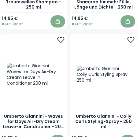
Traumwellen Shampoo -
Shampoo für mehr Fülle,
250 ml
Länge und Dichte - 250 ml
14,95 €
14,95 €
Auf Lager
Auf Lager
In den Warenkorb
In 
Umberto Giannini - Waves
Umberto Giannini - Coily
for Days Air-Dry Cream
Curls Styling-Spray - 250
Leave-in Conditioner - 200
ml
ml