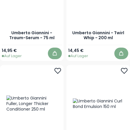
Umberto Giannini -
Umberto Giannini - Twirl
Traum-Serum - 75 ml
Whip - 200 ml
14,95 €
14,45 €
Auf Lager
Auf Lager
In den Warenkorb
In 