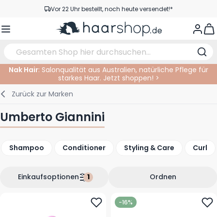
Zum Inhalt springen
Vor 22 Uhr bestellt, noch heute versendet!*
Versandkostenfrei ab 39 €
View
Kundenservice
Nak Hair
: Salonqualität aus Australien, natürliche Pflege für
starkes Haar. Jetzt shoppen! >
Haarpflege
Gesichtspflege
Augenbrauen
Nagelprodukte
Haarprodukte
Elektrisch
Im Salon
Zurück zur
Marken
Styling
Körperpflege
Augen
Nagel Zubehör
Rasierprodukte
Rasieren
Schneiden
Umberto Giannini
Haarfarbe
Bräunungsprodukte
Lippen
Bartpflege
Schneidzubehör
Haarfarbe
Shampoo
Conditioner
Styling & Care
Curl
Augenpflege
Zubehör
Dauernwelle
Gesicht
Einkaufsoptionen
Ordnen
-16%