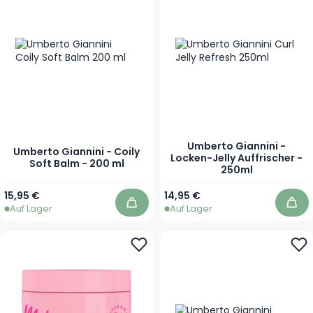
Umberto Giannini -
Umberto Giannini - Coily
Locken-Jelly Auffrischer -
Soft Balm - 200 ml
250ml
15,95 €
14,95 €
Auf Lager
Auf Lager
In den Warenkorb
In 