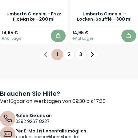
Umberto Giannini - Frizz
Umberto Giannini -
Fix Maske - 200 ml
Locken-Soufflé - 300 ml
14,95 €
14,95 €
Auf Lager
Auf Lager
In den Warenkorb
In 
1
2
3
Sie lesen gerade die Seite
Seite
Seite
Seite
Brauchen Sie Hilfe?
Verfügbar an Werktagen von 09:30 bis 17:30
Rufen Sie uns an
0392 9267 8237
Per E-Mail ist ebenfalls möglich
kundenservice@haarshop.de