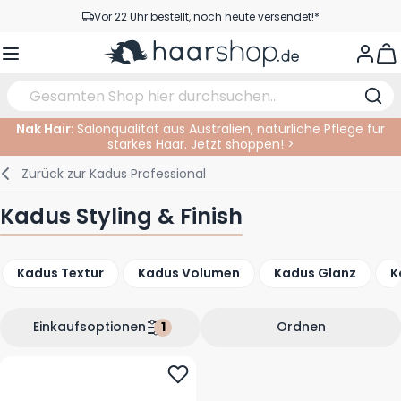
Zum Inhalt springen
Vor 22 Uhr bestellt, noch heute versendet!*
Versandkostenfrei ab 39 €
View
Kundenservice
Nak Hair
: Salonqualität aus Australien, natürliche Pflege für
starkes Haar. Jetzt shoppen! >
Haarpflege
Gesichtspflege
Augenbrauen
Nagelprodukte
Haarprodukte
Elektrisch
Im Salon
Zurück zur
Kadus Professional
Styling
Körperpflege
Augen
Nagel Zubehör
Rasierprodukte
Rasieren
Schneiden
Kadus Styling & Finish
Haarfarbe
Bräunungsprodukte
Lippen
Bartpflege
Schneidzubehör
Haarfarbe
Kadus Textur
Kadus Volumen
Kadus Glanz
K
Augenpflege
Zubehör
Dauernwelle
Gesicht
Einkaufsoptionen
Ordnen