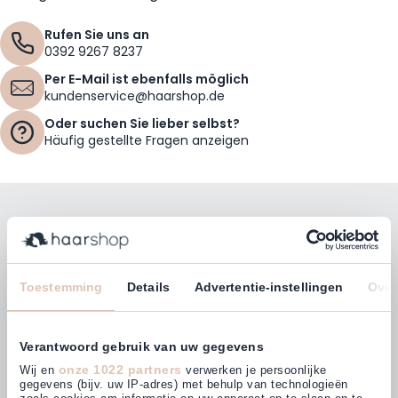
Rufen Sie uns an
0392 9267 8237
Per E-Mail ist ebenfalls möglich
kundenservice@haarshop.de
Oder suchen Sie lieber selbst?
Häufig gestellte Fragen anzeigen
Bleiben Sie mit unserem Newsletter auf dem
Laufenden!
E-Mailadresse
Toestemming
Details
Advertentie-instellingen
Over
Abonnieren
Verantwoord gebruik van uw gegevens
onze 1022 partners
Wij en
verwerken je persoonlijke
gegevens (bijv. uw IP-adres) met behulp van technologieën