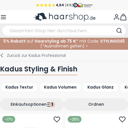
Zum Inhalt springen
4,64
(876)
Vor 22 Uhr bestellt, noch heute versendet!*
View
Versandkostenfrei ab 39 €
Kundenservice
5% Rabatt
auf
Haarstyling
ab 75 €
* mit Code:
STYLINGDE5
(*
Ausnahmen gelten
)
>
Haarpflege
Gesichtspflege
Augenbrauen
Nagelprodukte
Haarprodukte
Elektrisch
Im Salon
Zurück zur
Kadus Professional
Styling
Körperpflege
Augen
Nagel Zubehör
Rasierprodukte
Rasieren
Schneiden
Kadus Styling & Finish
Haarfarbe
Bräunungsprodukte
Lippen
Bartpflege
Schneidzubehör
Haarfarbe
Kadus Textur
Kadus Volumen
Kadus Glanz
K
Augenpflege
Zubehör
Dauernwelle
Gesicht
Einkaufsoptionen
Ordnen
-17%
-25%