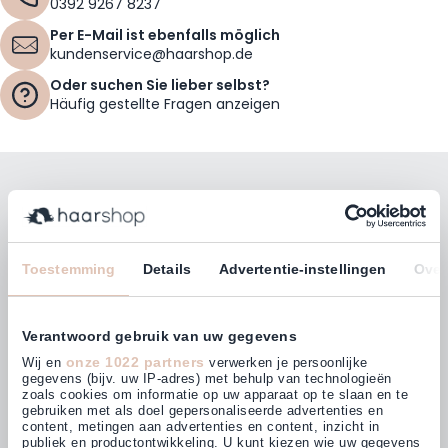
0392 9267 8237
Per E-Mail ist ebenfalls möglich
kundenservice@haarshop.de
Oder suchen Sie lieber selbst?
Häufig gestellte Fragen anzeigen
Bleiben Sie mit unserem Newsletter auf dem
Laufenden!
E-Mailadresse
Toestemming
Details
Advertentie-instellingen
Over
Abonnieren
Verantwoord gebruik van uw gegevens
onze 1022 partners
Wij en
verwerken je persoonlijke
gegevens (bijv. uw IP-adres) met behulp van technologieën
zoals cookies om informatie op uw apparaat op te slaan en te
gebruiken met als doel gepersonaliseerde advertenties en
Kunden bewerten uns mit
content, metingen aan advertenties en content, inzicht in
4,64
(876)
publiek en productontwikkeling. U kunt kiezen wie uw gegevens