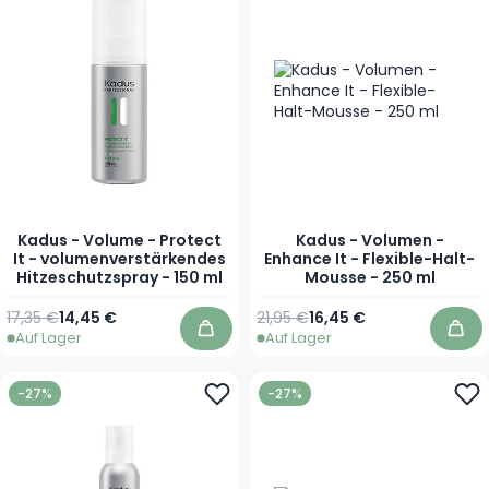
Kadus - Volume - Protect
Kadus - Volumen -
It - volumenverstärkendes
Enhance It - Flexible-Halt-
Hitzeschutzspray - 150 ml
Mousse - 250 ml
Regulärer Preis
Sonderpreis
Regulärer Preis
Sonderpreis
17,35 €
14,45 €
21,95 €
16,45 €
Auf Lager
Auf Lager
In den Warenkorb
In 
-27%
-27%