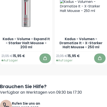
Kadus - Volume - Expand It
Kadus - Volumen -
- Starker Halt Mousse -
Dramatize It - X-Starker
200 ml
Halt Mousse - 250 ml
Regulärer Preis
Sonderpreis
Regulärer Preis
Sonderpreis
21,95 €
15,95 €
21,95 €
15,95 €
Auf Lager
Auf Lager
In den Warenkorb
In 
Brauchen Sie Hilfe?
Verfügbar an Werktagen von 09:30 bis 17:30
Rufen Sie uns an