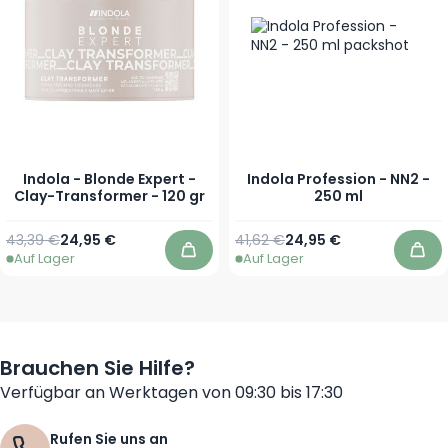
Indola - Blonde Expert -
Indola Profession - NN2 -
Clay-Transformer - 120 gr
250 ml
Regulärer Preis
Sonderpreis
Regulärer Preis
Sonderpreis
43,39 €
24,95 €
41,62 €
24,95 €
Auf Lager
Auf Lager
In den Warenkorb
In 
Brauchen Sie Hilfe?
Verfügbar an Werktagen von 09:30 bis 17:30
Rufen Sie uns an