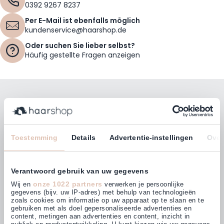
0392 9267 8237
Per E-Mail ist ebenfalls möglich
kundenservice@haarshop.de
Oder suchen Sie lieber selbst?
Häufig gestellte Fragen anzeigen
Bleiben Sie mit unserem Newsletter auf dem
Laufenden!
E-Mailadresse
Toestemming
Details
Advertentie-instellingen
Over
Abonnieren
Verantwoord gebruik van uw gegevens
onze 1022 partners
Wij en
verwerken je persoonlijke
gegevens (bijv. uw IP-adres) met behulp van technologieën
zoals cookies om informatie op uw apparaat op te slaan en te
gebruiken met als doel gepersonaliseerde advertenties en
Kunden bewerten uns mit
content, metingen aan advertenties en content, inzicht in
4,63
(875)