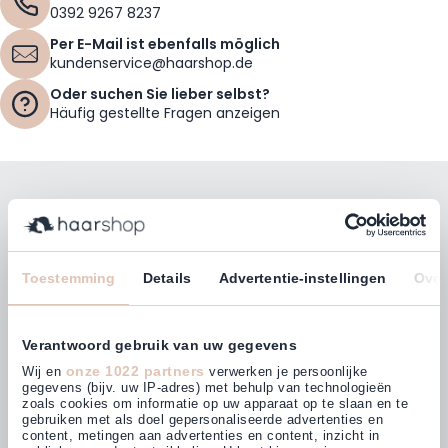
0392 9267 8237
Per E-Mail ist ebenfalls möglich
kundenservice@haarshop.de
Oder suchen Sie lieber selbst?
Häufig gestellte Fragen anzeigen
Bleiben Sie mit unserem Newsletter auf dem
Laufenden!
E-Mailadresse
Toestemming
Details
Advertentie-instellingen
Over
Abonnieren
Verantwoord gebruik van uw gegevens
onze 1022 partners
Wij en
verwerken je persoonlijke
gegevens (bijv. uw IP-adres) met behulp van technologieën
zoals cookies om informatie op uw apparaat op te slaan en te
gebruiken met als doel gepersonaliseerde advertenties en
Kunden bewerten uns mit
content, metingen aan advertenties en content, inzicht in