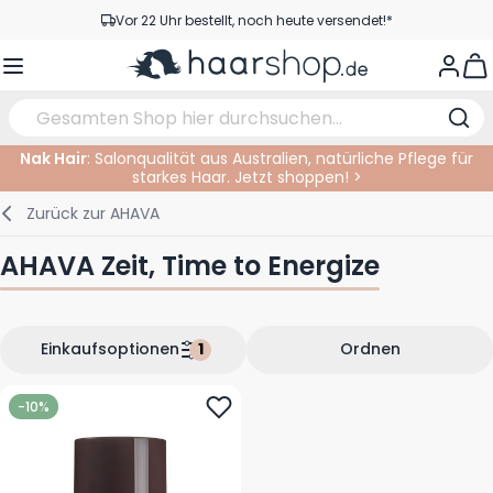
Zum Inhalt springen
Vor 22 Uhr bestellt, noch heute versendet!*
Versandkostenfrei ab 39 €
View
Kundenservice
Nak Hair
: Salonqualität aus Australien, natürliche Pflege für
starkes Haar. Jetzt shoppen! >
Haarpflege
Gesichtspflege
Augenbrauen
Nagelprodukte
Haarprodukte
Elektrisch
Im Salon
Zurück zur
AHAVA
Styling
Körperpflege
Augen
Nagel Zubehör
Rasierprodukte
Rasieren
Schneiden
AHAVA Zeit, Time to Energize
Haarfarbe
Bräunungsprodukte
Lippen
Bartpflege
Schneidzubehör
Haarfarbe
Augenpflege
Zubehör
Dauernwelle
Einkaufsoptionen
Ordnen
Gesicht
-10%