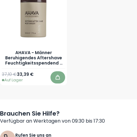
AHAVA - Männer
Beruhigendes Aftershave
Feuchtigkeitsspendend -
50 ml
Regulärer Preis
Sonderpreis
37,10 €
33,39 €
Auf Lager
In den Warenkorb
Brauchen Sie Hilfe?
Verfügbar an Werktagen von 09:30 bis 17:30
Rufen Sie uns an