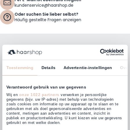
kundenservice@haarshop.de
Oder suchen Sie lieber selbst?
Häufig gestellte Fragen anzeigen
Bleiben Sie mit unserem Newsletter auf dem
Laufenden!
E-Mailadresse
Toestemming
Details
Advertentie-instellingen
Over
Abonnieren
Verantwoord gebruik van uw gegevens
onze 1022 partners
Wij en
verwerken je persoonlijke
gegevens (bijv. uw IP-adres) met behulp van technologieën
zoals cookies om informatie op uw apparaat op te slaan en te
gebruiken met als doel gepersonaliseerde advertenties en
Kunden bewerten uns mit
content, metingen aan advertenties en content, inzicht in
4,64
(882)
publiek en productontwikkeling. U kunt kiezen wie uw gegevens
gebruikt en met welke doelen.