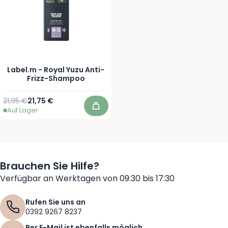
Label.m - Royal Yuzu Anti-
Frizz-Shampoo
Regulärer Preis
Ab
21,95 €
21,75 €
Auf Lager
In den Warenkorb
Brauchen Sie Hilfe?
Verfügbar an Werktagen von 09:30 bis 17:30
Rufen Sie uns an
0392 9267 8237
Per E-Mail ist ebenfalls möglich