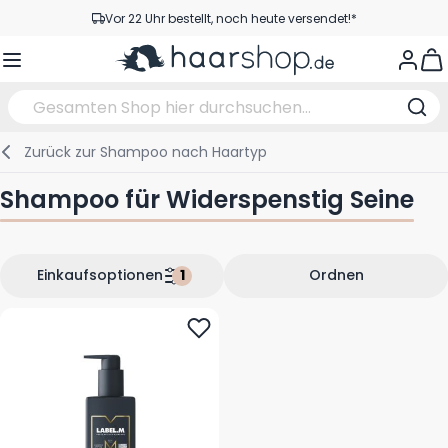
Zum Inhalt springen
Vor 22 Uhr bestellt, noch heute versendet!*
Versandkostenfrei ab 39 €
View
Kundenservice
Zurück zur
Shampoo nach Haartyp
Haarpflege
Gesichtspflege
Augenbrauen
Nagelprodukte
Haarprodukte
Elektrisch
Im Salon
Shampoo für Widerspenstig Seine
Styling
Körperpflege
Augen
Nagel Zubehör
Rasierprodukte
Rasieren
Schneiden
Haarfarbe
Bräunungsprodukte
Lippen
Bartpflege
Schneidzubehör
Haarfarbe
Einkaufsoptionen
Ordnen
Augenpflege
Zubehör
Dauernwelle
Gesicht