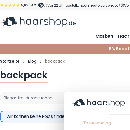
Zum Inhalt springen
4,63
(875)
Vor 22 Uhr bestellt, noch heute versendet!*
Ver
Marken
Haar
5% Rabat
Startseite
Blog
backpack
backpack
Wir können keine Posts finden, die der Auswahl entsprechen.
Toestemming