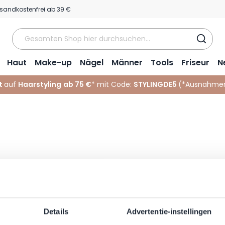
sandkostenfrei ab 39 €
Haut
Make-up
Nägel
Männer
Tools
Friseur
N
t
auf
Haarstyling
ab 75 €
* mit Code:
STYLINGDE5
(*
Ausnahmen
Wählen Sie ein Tag aus
Details
Advertentie-instellingen