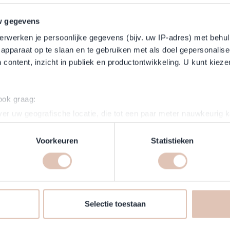
w gegevens
erwerken je persoonlijke gegevens (bijv. uw IP-adres) met behul
apparaat op te slaan en te gebruiken met als doel gepersonalise
 content, inzicht in publiek en productontwikkeling. U kunt kiez
Per E-Mail ist ebenfalls möglich
kundenservice@haarshop.de
 ook graag:
er uw geografische locatie, die tot een paar meter nauwkeurig k
n door het actief te scannen op specifieke eigenschappen (fingerp
onlijke gegevens worden verwerkt en stel uw voorkeuren in he
Voorkeuren
Statistieken
jzigen of intrekken in de Cookieverklaring.
Bleiben Sie 
rvice
makkelijker en persoonlijker te maken, gebruiken wij cookies (
Newsletter a
s kunnen wij en derde partijen informatie over jou verzamelen e
kenübersicht
 website volgen. Met deze informatie passen wij en derde partije
Selectie toestaan
letter und Rabattcodes
E-Mailadresse
 aan op jouw interesses en profiel. Daarnaast kan je door deze 