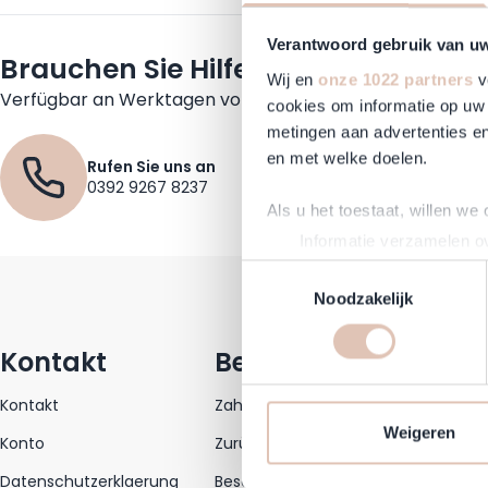
Verantwoord gebruik van u
Brauchen Sie Hilfe?
Wij en
onze 1022 partners
v
Verfügbar an Werktagen von 09:30 bis 17:30
cookies om informatie op uw 
metingen aan advertenties en
en met welke doelen.
Rufen Sie uns an
0392 9267 8237
Als u het toestaat, willen we
Informatie verzamelen ov
Uw apparaat identificere
Toestemmingsselectie
Lees meer over hoe uw perso
Noodzakelijk
toestemming op elk moment wi
Kontakt
Bestellen
Se
Om Haarshop.nl voor jou nog 
technieken). Met deze cookie
Kontakt
Zahlen
Mar
en mogelijk ook buiten, onze
Weigeren
Konto
Zurücksenden
News
communicatie en advertenties
Datenschutzerklaerung
Besorgung
social media.