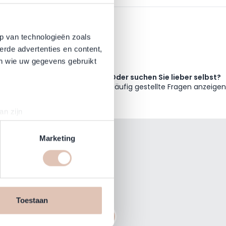
p van technologieën zoals
erde advertenties en content,
en wie uw gegevens gebruikt
Oder suchen Sie lieber selbst?
Häufig gestellte Fragen anzeigen
an zijn
rinting)
t
detailgedeelte
in. U kunt uw
Marketing
mit unserem
en daarmee vergelijkbare
uf dem Laufenden!
n jouw internetgedrag binnen,
n de website, onze
Toestaan
cookies informatie delen via
Abonnieren