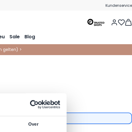
Kundenservice
Vie
eu
Sale
Blog
 gelten
)
>
Over